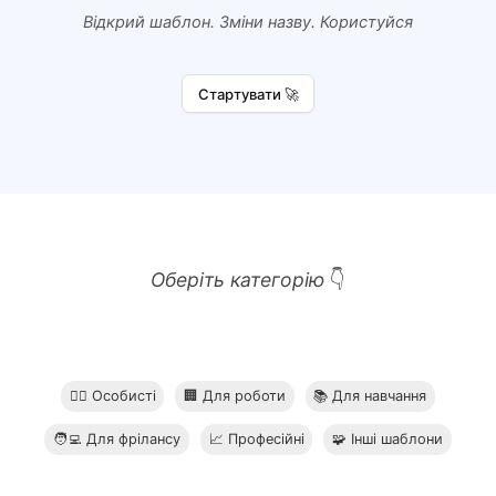
Відкрий шаблон. Зміни назву. Користуйся
Стартувати 🚀
Оберіть категорію
👇
🧘‍♂️ Особисті
🏢 Для роботи
📚 Для навчання
🧑‍💻 Для фрілансу
📈 Професійні
🧩 Інші шаблони