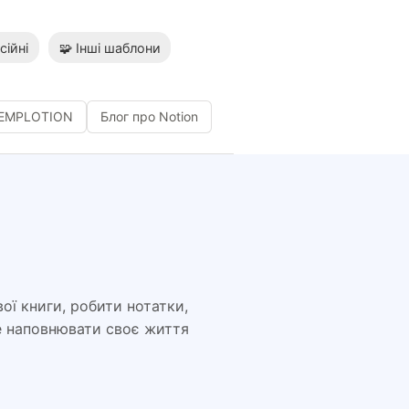
сійні
🧩 Інші шаблони
TEMPLOTION
Блог про Notion
ої книги, робити нотатки,
е наповнювати своє життя