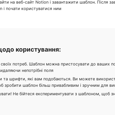
айти на веб-сайт Notion і завантажити шаблон. Після з
n і почати користуватися ним
щодо користування:
своїх потреб. Шаблон можна пристосувати до ваших по
видаляючи непотрібні поля
 та шрифти, які вам подобаються. Ви можете викорис
об зробити шаблон більш привабливим і зручним для в
увати! Не бійтеся експериментувати з шаблоном, щоб з