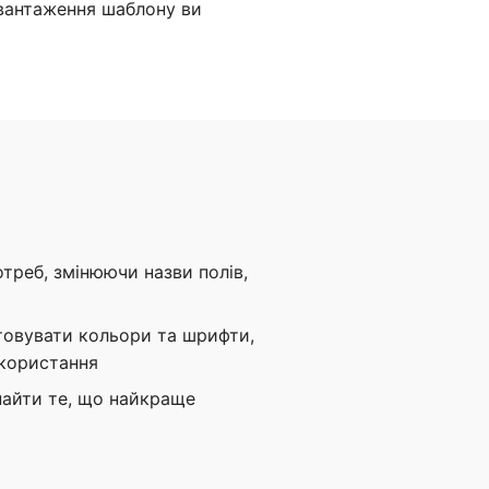
авантаження шаблону ви
треб, змінюючи назви полів,
товувати кольори та шрифти,
икористання
найти те, що найкраще