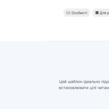
🧘‍♂️ Особисті
🏢 Для 
Цей шаблон ідеально підх
встановлювати цілі чита