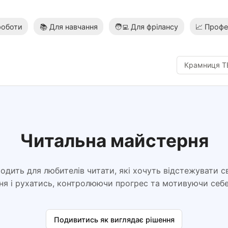
роботи
📚 Для навчання
🧑‍💻 Для фрілансу
📈 Профе
Крамниця 
Читальна майстерня
одить для любителів читати, які хочуть відстежувати св
ння і рухатись, контролюючи прогрес та мотивуючи себ
Подивитись як виглядає рішення