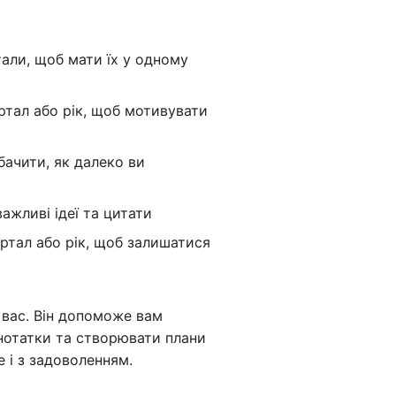
тали, щоб мати їх у одному
ртал або рік, щоб мотивувати
бачити, як далеко ви
ажливі ідеї та цитати
ртал або рік, щоб залишатися
 вас. Він допоможе вам
 нотатки та створювати плани
 і з задоволенням.