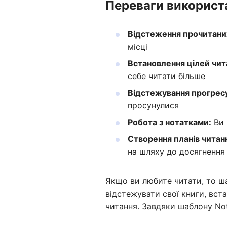
Переваги використ
Відстеження прочитаних
місці
Встановлення цілей чит
себе читати більше
Відстежування прогрес
просунулися
Робота з нотатками:
Ви 
Створення планів читан
на шляху до досягнення 
Якщо ви любите читати, то ша
відстежувати свої книги, вст
читання. Завдяки шаблону Not