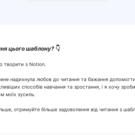
ння цього шаблону?
👇
ю творити з Notion.
ене надихнула любов до читання та бажання допомогти 
ливіших способів навчання та зростання, і я хочу зроб
ом моїх зусиль.
ільше, отримуйте більше задоволення від читання з шаб