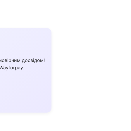
мовірним досвідом!
Wayforpay.