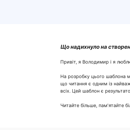
Що надихнуло на створе
Привіт, я Володимир і я любл
На розробку цього шаблона м
що читання є одним із найваж
всіх. Цей шаблон є результат
Читайте більше, пам'ятайте б